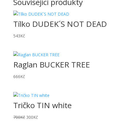
Související produkty
Tílko DUDEK´S NOT DEAD
543
Kč
Raglan BUCKER TREE
666
Kč
Tričko TIN white
Původní
Aktuální
700
Kč
300
Kč
cena
cena
byla:
je: