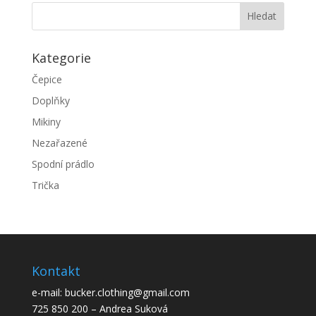
700Kč.
300Kč.
Kategorie
Čepice
Doplňky
Mikiny
Nezařazené
Spodní prádlo
Trička
Kontakt
e-mail: bucker.clothing@gmail.com
725 850 200 – Andrea Suková