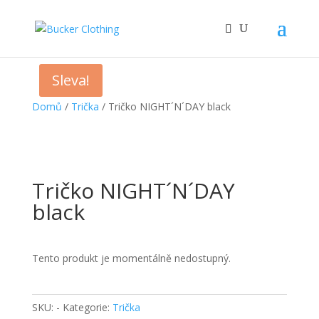
Sleva!
Domů
/
Trička
/ Tričko NIGHT´N´DAY black
Tričko NIGHT´N´DAY
black
Tento produkt je momentálně nedostupný.
SKU:
-
Kategorie:
Trička