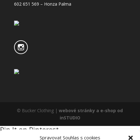
602 651 569 – Honza Palma
© Bucker Clothing |
webové stránky a e-shop od
inSTUDIO
Pin It on Pinterest
Spravovat Souhlas s cookies
Share This