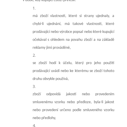
v době, kdy kupující zboží převzal:
má zboží vlastnosti, které si strany ujednaly, a
chybí-li ujednání, má takové vlastnosti, které
prodávající nebo výrobce popsal nebo které kupující
očekával s ohledem na povahu zboží a na základě
reklamy jimi prováděné,
se zboží hodí k účelu, který pro jeho použití
prodávající uvádí nebo ke kterému se zboží tohoto
druhu obvykle používá,
zboží odpovídá jakostí nebo provedením
smluvenému vzorku nebo předloze, byla-li jakost
nebo provedení určeno podle smluveného vzorku
nebo předlohy,