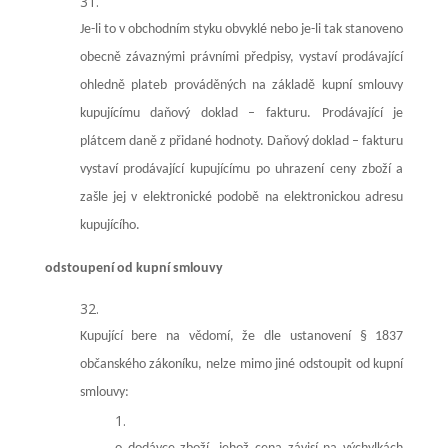
Je-li to v obchodním styku obvyklé nebo je-li tak stanoveno
obecně závaznými právními předpisy, vystaví prodávající
ohledně plateb prováděných na základě kupní smlouvy
kupujícímu daňový doklad – fakturu. Prodávající
je
plátcem daně z přidané hodnoty. Daňový doklad – fakturu
vystaví prodávající kupujícímu po uhrazení ceny zboží a
zašle jej v elektronické podobě na elektronickou adresu
kupujícího.
odstoupení od kupní smlouvy
Kupující bere na vědomí, že dle ustanovení § 1837
občanského zákoníku, nelze mimo jiné odstoupit od kupní
smlouvy: