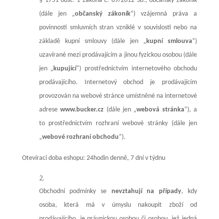
§ 1751 odst. 1 zákona č. 89/2012 Sb., občanský zákoník
(dále jen „
občanský zákoník
“) vzájemná práva a
povinnosti smluvních stran vzniklé v souvislosti nebo na
základě kupní smlouvy (dále jen „
kupní smlouva
“)
uzavírané mezi prodávajícím a jinou fyzickou osobou (dále
jen „
kupující
“) prostřednictvím internetového obchodu
prodávajícího. Internetový obchod je prodávajícím
provozován na webové stránce umístněné na internetové
adrese
www.bucker.cz
(dále jen „
webová stránka
“), a
to prostřednictvím rozhraní webové stránky (dále jen
„
webové rozhraní obchodu
“).
Otevírací doba
eshopu: 24hodin denně, 7 dní v týdnu
Obchodní podmínky se
nevztahují na případy
, kdy
osoba, která má v úmyslu nakoupit zboží od
prodávajícího, je právnickou osobou či osobou, jež jedná