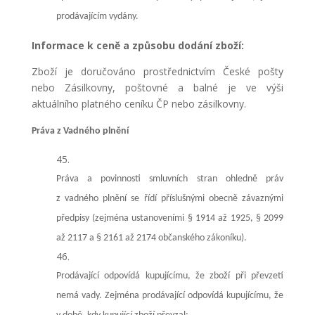
prodávajícím vydány
.
Informace k ceně a způsobu dodání zboží:
Zboží je doručováno prostřednictvím České pošty
nebo Zásilkovny, poštovné a balné je ve výši
aktuálního platného ceníku ČP nebo zásilkovny.
Práva z Vadného plnění
Práva a povinnosti smluvních stran ohledně práv
z vadného plnění se řídí příslušnými obecně závaznými
předpisy (zejména ustanoveními § 1914 až 1925, § 2099
až 2117 a § 2161 až 2174 občanského zákoníku).
Prodávající odpovídá kupujícímu, že zboží při převzetí
nemá vady. Zejména prodávající odpovídá kupujícímu, že