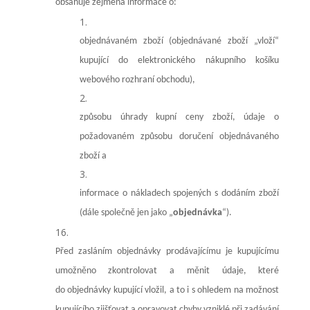
obsahuje zejména informace o:
objednávaném zboží (objednávané zboží „vloží“
kupující do elektronického nákupního košíku
webového rozhraní obchodu),
způsobu úhrady kupní ceny zboží, údaje o
požadovaném způsobu doručení objednávaného
zboží a
informace o nákladech spojených s dodáním zboží
(dále společně jen jako „
objednávka
“).
Před zasláním objednávky prodávajícímu je kupujícímu
umožněno zkontrolovat a měnit údaje, které
do objednávky kupující vložil, a to i s ohledem na možnost
kupujícího zjišťovat a opravovat chyby vzniklé při zadávání