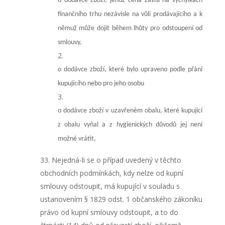
o dodávce zboží, jehož cena závisí na výchylkách
finančního trhu nezávisle na vůli prodávajícího a k
němuž může dojít během lhůty pro odstoupení od
smlouvy,
o dodávce zboží, které bylo upraveno podle přání
kupujícího nebo pro jeho osobu
o dodávce zboží v uzavřeném obalu, které kupující
z obalu vyňal a z hygienických důvodů jej není
možné vrátit,
Nejedná-li se o případ uvedený v těchto
obchodních podmínkách, kdy nelze od kupní
smlouvy odstoupit, má kupující v souladu s
ustanovením § 1829 odst. 1 občanského zákoníku
právo od kupní smlouvy odstoupit, a to do