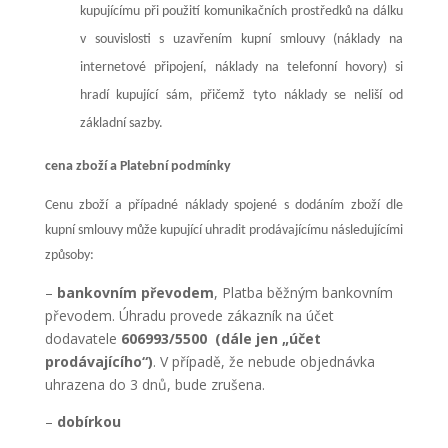
kupujícímu při použití komunikačních prostředků na dálku
v souvislosti s uzavřením kupní smlouvy (náklady na
internetové připojení, náklady na telefonní hovory) si
hradí kupující sám, přičemž tyto náklady se neliší od
základní sazby.
cena zboží a Platební podmínky
Cenu zboží a případné náklady spojené s dodáním zboží dle
kupní smlouvy může kupující uhradit prodávajícímu následujícími
způsoby:
–
bankovním převodem
, Platba běžným bankovním
převodem. Úhradu provede zákazník na účet
dodavatele
606993/5500 (dále jen „
účet
prodávajícího
“)
. V případě, že nebude objednávka
uhrazena do 3 dnů, bude zrušena.
–
dobírkou