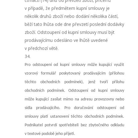
čtrnácti (14) dnů od převzetí zboží, přičemž
v případě, že předmětem kupní smlouvy je
několik druhů zboží nebo dodání několika částí,
běží tato lhůta ode dne převzetí poslední dodávky
zboží. Odstoupení od kupní smlouvy musí být
prodávajícímu odesláno ve lhůtě uvedené
v předchozí větě.
Pro odstoupení od kupní smlouvy může kupující využit
vzorový formulář poskytovaný prodávajícím (přílohou
těchto obchodních podmínek), jenž tvoří přílohu
obchodních podmínek. Odstoupení od kupní smlouvy
může kupující zasílat mimo na adresu provozovny nebo
sídla prodávajícího. Pro doručování odstoupení od
smlouvy platí ustanovení těchto obchodních podmínek.
Podnikatel potvrdí spotřebiteli bez zbytečného odkladu
v textové podobě jeho přijetí.