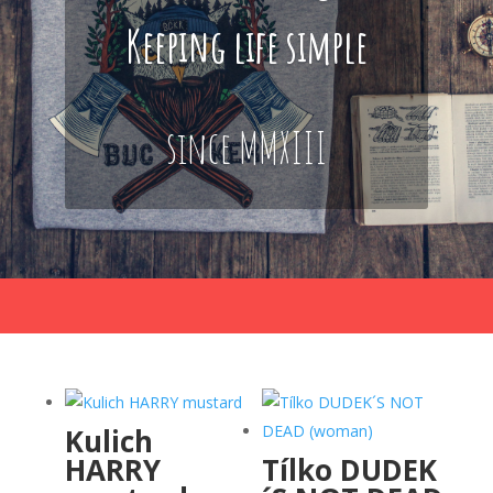
Keeping life simple
since MMXIII
Kulich
HARRY
Tílko DUDEK