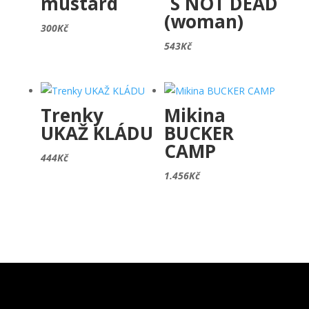
mustard
´S NOT DEAD
(woman)
300
Kč
543
Kč
Trenky
Mikina
UKAŽ KLÁDU
BUCKER
CAMP
444
Kč
1.456
Kč