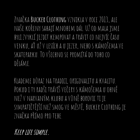
Značka
Bucker Clothing
vznikla v roce 2013, ale
naše kořeny sahají mnohem dál. Už od mala jsme
byli zvyklí jezdit kempovat a trávit co nejvíc času
venku, ať už v lesích a u jezer, nebo s kámošema ve
skateparku. To všechno se promítá do toho co
děláme.
Klademe důraz na tradici, originalitu a kvalitu.
Pokud i ty radši trávíš večery s kámošema u ohně
než v narvaným klubu a vůně borovic ti je
sympatičtější než smog ve městě, Bucker Clothing je
značka přímo pro tebe.
Keep life simple.