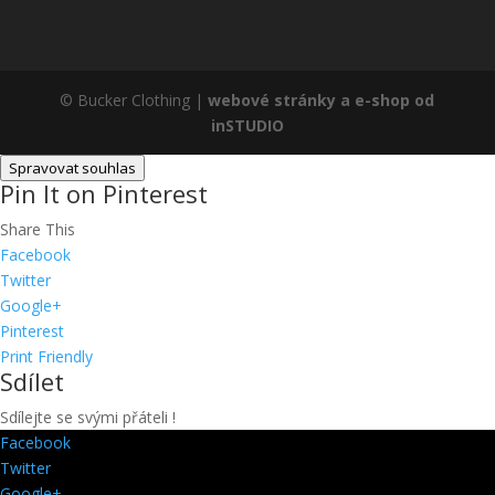
© Bucker Clothing |
webové stránky a e-shop od
inSTUDIO
Spravovat souhlas
Pin It on Pinterest
Share This
Facebook
Twitter
Google+
Pinterest
Print Friendly
Sdílet
Sdílejte se svými přáteli !
Facebook
Twitter
Google+