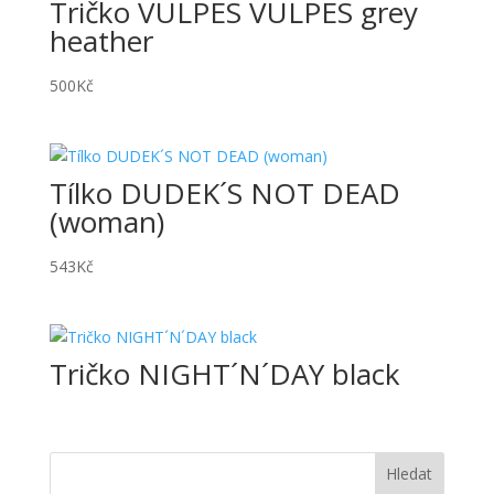
Tričko VULPES VULPES grey
heather
500
Kč
Tílko DUDEK´S NOT DEAD
(woman)
543
Kč
Tričko NIGHT´N´DAY black