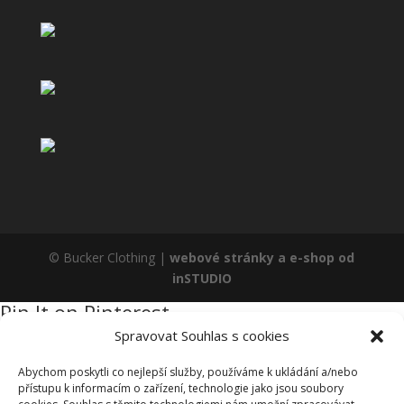
© Bucker Clothing |
webové stránky a e-shop od
inSTUDIO
Pin It on Pinterest
Spravovat Souhlas s cookies
Share This
Facebook
Abychom poskytli co nejlepší služby, používáme k ukládání a/nebo
Twitter
přístupu k informacím o zařízení, technologie jako jsou soubory
Google+