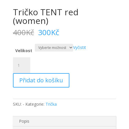
Tričko TENT red
(women)
Původní
Aktuální
400
Kč
300
Kč
cena
cena
byla:
je:
Vyčistit
400Kč.
300Kč.
Velikost
Tričko
TENT
red
Přidat do košíku
(women)
množství
SKU:
-
Kategorie:
Trička
Popis