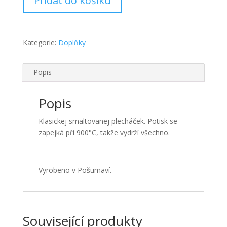
Přidat do košíku
množství
Kategorie:
Doplňky
Popis
Popis
Klasickej smaltovanej plecháček. Potisk se
zapejká při 900°C, takže vydrží všechno.
Vyrobeno v Pošumaví.
Související produkty