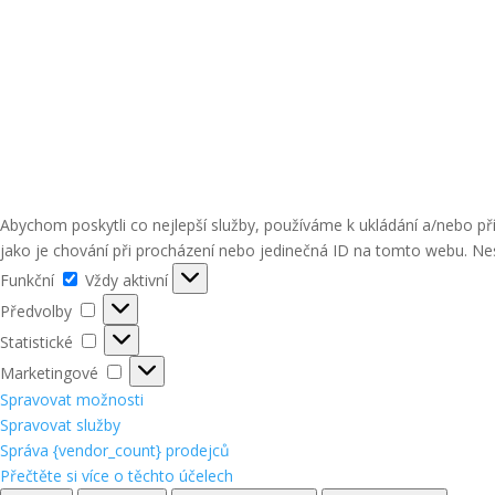
Abychom poskytli co nejlepší služby, používáme k ukládání a/nebo p
jako je chování při procházení nebo jedinečná ID na tomto webu. Nes
Funkční
Funkční
Vždy aktivní
Předvolby
Předvolby
Statistické
Statistické
Marketingové
Marketingové
Spravovat možnosti
Spravovat služby
Správa {vendor_count} prodejců
Přečtěte si více o těchto účelech