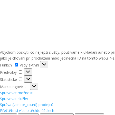
Abychom poskytli co nejlepší služby, používáme k ukládání a/nebo p
jako je chování při procházení nebo jedinečná ID na tomto webu. Nes
Funkční
Funkční
Vždy aktivní
Předvolby
Předvolby
Statistické
Statistické
Marketingové
Marketingové
Spravovat možnosti
Spravovat služby
Správa {vendor_count} prodejců
Přečtěte si více o těchto účelech