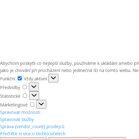
Abychom poskytli co nejlepší služby, používáme k ukládání a/nebo p
jako je chování při procházení nebo jedinečná ID na tomto webu. Nes
Funkční
Funkční
Vždy aktivní
Předvolby
Předvolby
Statistické
Statistické
Marketingové
Marketingové
Spravovat možnosti
Spravovat služby
Správa {vendor_count} prodejců
Přečtěte si více o těchto účelech