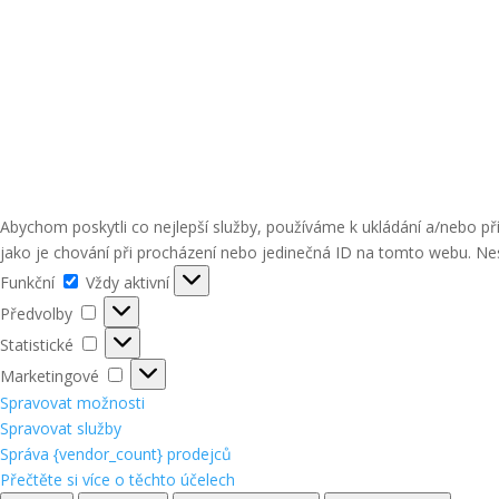
Abychom poskytli co nejlepší služby, používáme k ukládání a/nebo p
jako je chování při procházení nebo jedinečná ID na tomto webu. Nes
Funkční
Funkční
Vždy aktivní
Předvolby
Předvolby
Statistické
Statistické
Marketingové
Marketingové
Spravovat možnosti
Spravovat služby
Správa {vendor_count} prodejců
Přečtěte si více o těchto účelech