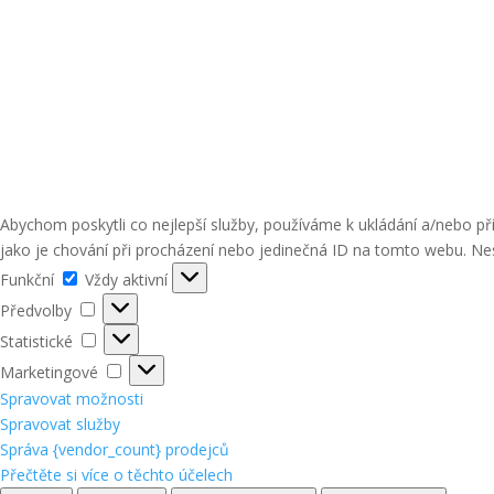
Abychom poskytli co nejlepší služby, používáme k ukládání a/nebo p
jako je chování při procházení nebo jedinečná ID na tomto webu. Nes
Funkční
Funkční
Vždy aktivní
Předvolby
Předvolby
Statistické
Statistické
Marketingové
Marketingové
Spravovat možnosti
Spravovat služby
Správa {vendor_count} prodejců
Přečtěte si více o těchto účelech